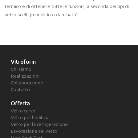
termico e di ottenere tutte le funzioni, a seconda dei tipi di
vetro scelti (monolitico o laminato).
Vitroform
Chi siamo
Realizzazioni
Collaborazione
Contatto
Offerta
Vetro curvo
Vetro per l’edilizia
Vetro per la refrigerazione
Lavorazione del vetro
Heat Soak Test