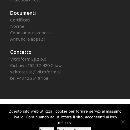
Documenti
Certificati
Norme
Condizioni di vendita
Annunci e appalti
Contatto
Vitroform Sp.z o.o
Cichawa 152, 32-420 Gdów
sekretariat@vitroform.pl
tel.+48 12 251 94 68
Questo sito web utilizza i cookie per fornire servizi al massimo
livello. Continuando ad utilizzare il sito, acconsenti al loro
utilizzo.
© 2021 Vitroform Sp. z o.o.