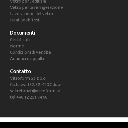
Vetro per l’edilizia
Vetro per la refrigerazione
Lavorazione del vetro
Heat Soak Test
Documenti
Certificati
Norme
Condizioni di vendita
Annunci e appalti
Contatto
Vitroform Sp.z o.o
Cichawa 152, 32-420 Gdów
sekretariat@vitroform.pl
tel.+48 12 251 94 68