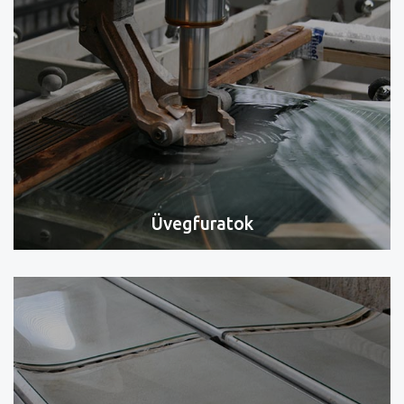
Üvegfuratok