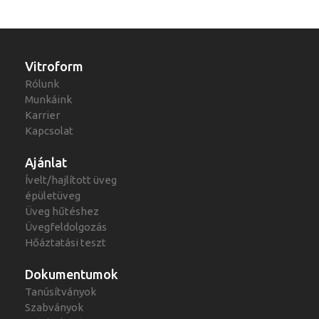
Vitroform
Rólunk
Munkáink
Karrier
Kapcsolat
Ajánlat
Ívelt/hajlított üveg
épületüveg
Üveg hűtéshez
Üvegfeldolgozás
Hőáztatási teszt
Dokumentumok
Tanúsítványok
Szabványok